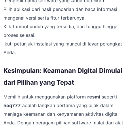
mengetik nama software yang Anda butuhkan.
Pilih aplikasi dari hasil pencarian dan baca informasi
mengenai versi serta fitur terbarunya.
Klik tombol unduh yang tersedia, dan tunggu hingga
proses selesai.
Ikuti petunjuk instalasi yang muncul di layar perangkat
Anda.
Kesimpulan: Keamanan Digital Dimulai
dari Pilihan yang Tepat
Memilih untuk menggunakan platform
resmi
seperti
hoq777
adalah langkah pertama yang bijak dalam
menjaga keamanan dan kenyamanan aktivitas digital
Anda. Dengan beragam pilihan software mulai dari alat