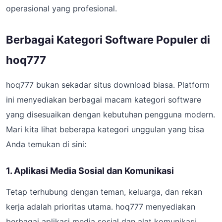
operasional yang profesional.
Berbagai Kategori Software Populer di
hoq777
hoq777 bukan sekadar situs download biasa. Platform
ini menyediakan berbagai macam kategori software
yang disesuaikan dengan kebutuhan pengguna modern.
Mari kita lihat beberapa kategori unggulan yang bisa
Anda temukan di sini:
1. Aplikasi Media Sosial dan Komunikasi
Tetap terhubung dengan teman, keluarga, dan rekan
kerja adalah prioritas utama. hoq777 menyediakan
berbagai aplikasi media sosial dan alat komunikasi