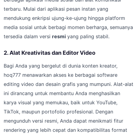
terbaru. Mulai dari aplikasi pesan instan yang
mendukung enkripsi ujung-ke-ujung hingga platform
media sosial untuk berbagi momen berharga, semuanya
tersedia dalam versi
resmi
yang paling stabil.
2. Alat Kreativitas dan Editor Video
Bagi Anda yang bergelut di dunia konten kreator,
hoq777 menawarkan akses ke berbagai software
editing video dan desain grafis yang mumpuni. Alat-alat
ini dirancang untuk membantu Anda menghasilkan
karya visual yang memukau, baik untuk YouTube,
TikTok, maupun portofolio profesional. Dengan
mengunduh versi resmi, Anda dapat menikmati fitur
rendering yang lebih cepat dan kompatibilitas format