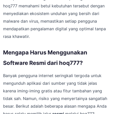
hoq777 memahami betul kebutuhan tersebut dengan
menyediakan ekosistem unduhan yang bersih dari
malware dan virus, memastikan setiap pengguna
mendapatkan pengalaman digital yang optimal tanpa
rasa khawatir.
Mengapa Harus Menggunakan
Software Resmi dari hoq777?
Banyak pengguna internet seringkali tergoda untuk
mengunduh aplikasi dari sumber yang tidak jelas
karena iming-iming gratis atau fitur tambahan yang
tidak sah. Namun, risiko yang menyertainya sangatlah
besar. Berikut adalah beberapa alasan mengapa Anda
harus selalu memilih jalur
resmi
melalui hoq777: