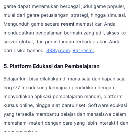
game dapat menemukan berbagai judul game populer,
mulai dari genre petualangan, strategi, hingga simulasi.
Mengunduh game secara
resmi
memastikan Anda
mendapatkan pengalaman bermain yang adil, akses ke
server global, dan perlindungan terhadap akun Anda
dari risiko banned.
333vj.com
.
8qr resmi
.
5. Platform Edukasi dan Pembelajaran
Belajar kini bisa dilakukan di mana saja dan kapan saja.
hoq777 mendukung kemajuan pendidikan dengan
menyediakan aplikasi pembelajaran mandiri, platform
kursus online, hingga alat bantu riset. Software edukasi
yang tersedia membantu pelajar dan mahasiswa dalam
memahami materi dengan cara yang lebih interaktif dan
menyenangkan.