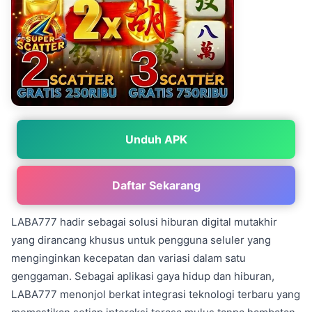
Unduh APK
Daftar Sekarang
LABA777 hadir sebagai solusi hiburan digital mutakhir
yang dirancang khusus untuk pengguna seluler yang
menginginkan kecepatan dan variasi dalam satu
genggaman. Sebagai aplikasi gaya hidup dan hiburan,
LABA777 menonjol berkat integrasi teknologi terbaru yang