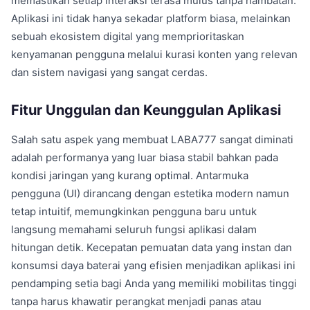
memastikan setiap interaksi terasa mulus tanpa hambatan.
Aplikasi ini tidak hanya sekadar platform biasa, melainkan
sebuah ekosistem digital yang memprioritaskan
kenyamanan pengguna melalui kurasi konten yang relevan
dan sistem navigasi yang sangat cerdas.
Fitur Unggulan dan Keunggulan Aplikasi
Salah satu aspek yang membuat LABA777 sangat diminati
adalah performanya yang luar biasa stabil bahkan pada
kondisi jaringan yang kurang optimal. Antarmuka
pengguna (UI) dirancang dengan estetika modern namun
tetap intuitif, memungkinkan pengguna baru untuk
langsung memahami seluruh fungsi aplikasi dalam
hitungan detik. Kecepatan pemuatan data yang instan dan
konsumsi daya baterai yang efisien menjadikan aplikasi ini
pendamping setia bagi Anda yang memiliki mobilitas tinggi
tanpa harus khawatir perangkat menjadi panas atau