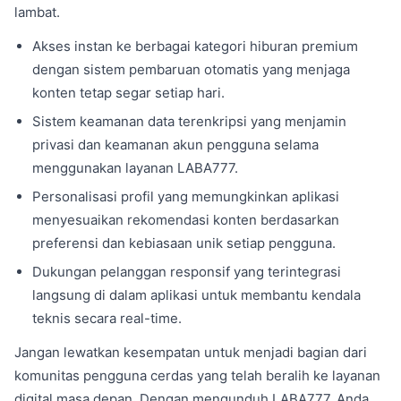
lambat.
Akses instan ke berbagai kategori hiburan premium
dengan sistem pembaruan otomatis yang menjaga
konten tetap segar setiap hari.
Sistem keamanan data terenkripsi yang menjamin
privasi dan keamanan akun pengguna selama
menggunakan layanan LABA777.
Personalisasi profil yang memungkinkan aplikasi
menyesuaikan rekomendasi konten berdasarkan
preferensi dan kebiasaan unik setiap pengguna.
Dukungan pelanggan responsif yang terintegrasi
langsung di dalam aplikasi untuk membantu kendala
teknis secara real-time.
Jangan lewatkan kesempatan untuk menjadi bagian dari
komunitas pengguna cerdas yang telah beralih ke layanan
digital masa depan. Dengan mengunduh LABA777, Anda