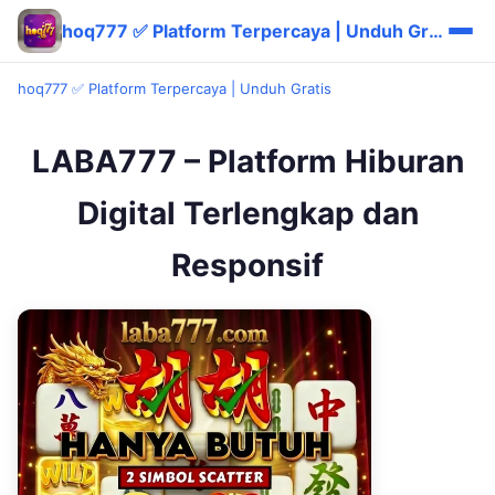
hoq777 ✅ Platform Terpercaya | Unduh Gratis
hoq777 ✅ Platform Terpercaya | Unduh Gratis
LABA777 – Platform Hiburan
Digital Terlengkap dan
Responsif